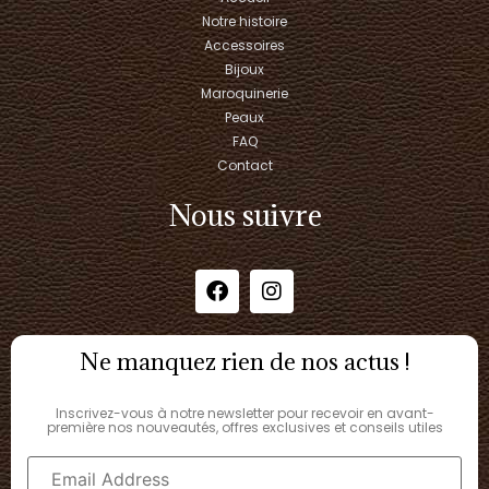
Notre histoire
Accessoires
Bijoux
Maroquinerie
Peaux
FAQ
Contact
Nous suivre
Ne manquez rien de nos actus !
Inscrivez-vous à notre newsletter pour recevoir en avant-
première nos nouveautés, offres exclusives et conseils utiles