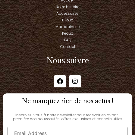
Accueil
Notre histoire
Accessoires
Bijoux
Maroquinerie
Peaux
FAQ
Contact
Nous suivre
Ne manquez rien de nos actus !
Inscrivez-vous à notre newsletter pour recevoir en avant-
première nos nouveautés, offres exclusives et conseils utiles