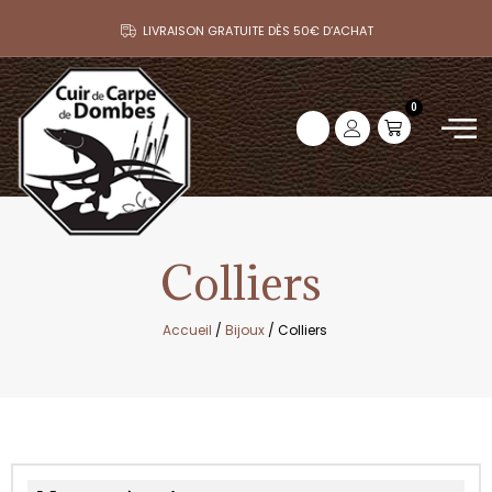
LIVRAISON GRATUITE DÈS 50€ D’ACHAT
0
Colliers
Accueil
/
Bijoux
/ Colliers