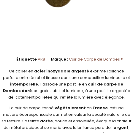
Étiquette
AR8
Marque :
Cuir de Carpe de Dombes ®
Ce collier en
acier inoxydable argenté
exprime l’alliance
parfaite entre éclat et finesse dans une composition lumineuse et
intemporelle
. Il associe une pastille en
cuir de carpe de
Dombes doré
, au grain subtil et lumineux, à une pastille argentée
délicatement pailletée qui reflète la lumière avec élégance.
Le cuir de carpe, tanné
végétalement
en
France
, est une
matière écoresponsable qui met en valeur la beauté naturelle de
sa texture. Sa teinte
dorée
, douce et ensoleillée, évoque la chaleur
du métal précieux et se marie avec la brillance pure de l’
argent
,