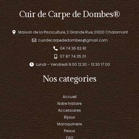
Cuir de Carpe de Dombes®
Maison de la Pisciculture, 2 Grande Rue, 01320 Chalamont
cuirdecarpededombes@gmail.com
04 74 36 62 81
07 87 74 35 01
Lundi – Vendredi 9:00 12:30 - 13:30 17:00​
Nos categories
Accueil
Notre histoire
Accessoires
Bijoux
Maroquinerie
Peaux
FAQ