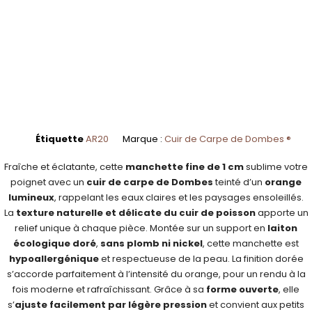
Étiquette
AR20
Marque :
Cuir de Carpe de Dombes ®
Fraîche et éclatante, cette
manchette fine de 1 cm
sublime votre
poignet avec un
cuir de carpe de Dombes
teinté d’un
orange
lumineux
, rappelant les eaux claires et les paysages ensoleillés.
La
texture naturelle et délicate du cuir de poisson
apporte un
relief unique à chaque pièce. Montée sur un support en
laiton
écologique doré
,
sans plomb ni nickel
, cette manchette est
hypoallergénique
et respectueuse de la peau. La finition dorée
s’accorde parfaitement à l’intensité du orange, pour un rendu à la
fois moderne et rafraîchissant. Grâce à sa
forme ouverte
, elle
s’
ajuste facilement par légère pression
et convient aux petits