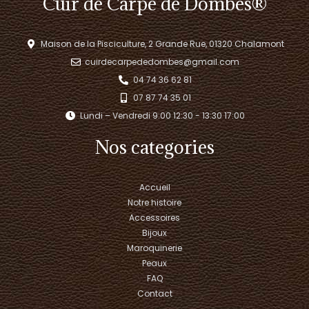
Cuir de Carpe de Dombes®
Maison de la Pisciculture, 2 Grande Rue, 01320 Chalamont
cuirdecarpededombes@gmail.com
04 74 36 62 81
07 87 74 35 01
Lundi – Vendredi 9:00 12:30 - 13:30 17:00​
Nos categories
Accueil
Notre histoire
Accessoires
Bijoux
Maroquinerie
Peaux
FAQ
Contact