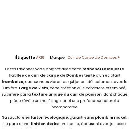
Étiquette
AR19
Marque :
Cuir de Carpe de Dombes ®
Faites rayonner votre poignet avec cette
manchette Majesté
habillée de
cuir de carpe de Dombes
teinté d’un éclatant
framboise
, aux nuances vibrantes qui jouent délicatement avec la
lumière.
Large de 2 cm
, cette création allie caractère et féminité,
sublimée par la
texture unique du cuir de poisson
, dont chaque
pièce révèle un motif singulier et une profondeur naturelle
incomparable.
Sa structure en
laiton écologique
, garanti
sans plomb ni nickel
,
se pare d’une
finition dorée
lumineuse, épousant avec justesse