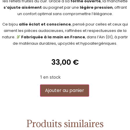
les reflets fruités du cuir. Grâce à sa
forme ouverte
, la manchette
s’ajuste aisément
au poignet par une
légère pression
, offrant
un confort optimal sans compromettre l’élégance.
Ce bijou
allie éclat et conscience
, pensé pour celles et ceux qui
aiment les pièces audacieuses, raffinées et respectueuses de la
nature.
Fabriquée à la main en France
, dans l’Ain (01), à partir
de matériaux durables, upcyclés et hypoallergéniques.
33,00
€
1 en stock
Alternative:
Ajouter au panier
Produits similaires