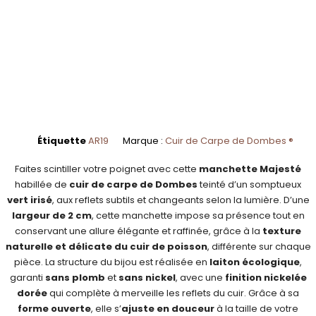
Étiquette
AR19
Marque :
Cuir de Carpe de Dombes ®
Faites scintiller votre poignet avec cette
manchette Majesté
habillée de
cuir de carpe de Dombes
teinté d’un somptueux
vert irisé
, aux reflets subtils et changeants selon la lumière. D’une
largeur de 2 cm
, cette manchette impose sa présence tout en
conservant une allure élégante et raffinée, grâce à la
texture
naturelle et délicate du cuir de poisson
, différente sur chaque
pièce. La structure du bijou est réalisée en
laiton écologique
,
garanti
sans plomb
et
sans nickel
, avec une
finition nickelée
dorée
qui complète à merveille les reflets du cuir. Grâce à sa
forme ouverte
, elle s’
ajuste en douceur
à la taille de votre