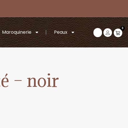
0
Maroquinerie
Peaux
é – noir