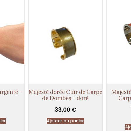
argenté –
Majesté dorée Cuir de Carpe
Majesté
de Dombes – doré
Carp
33,00
€
ier
Ajouter au panier
Aj