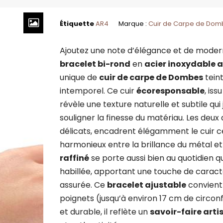
Étiquette
AR4
Marque :
Cuir de Carpe de Dom
Ajoutez une note d’élégance et de modern
bracelet bi-rond
en
acier inoxydable 
unique de
cuir de carpe de Dombes
tein
intemporel. Ce cuir
écoresponsable
, is
révèle une texture naturelle et subtile qui
souligner la finesse du matériau. Les deu
délicats, encadrent élégamment le cuir c
harmonieux entre la brillance du métal et l
raffiné
se porte aussi bien au quotidien q
habillée, apportant une touche de caract
assurée. Ce
bracelet ajustable
convient
poignets (jusqu’à environ 17 cm de circon
et durable, il reflète un
savoir-faire arti