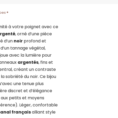
bes ®
ité à votre poignet avec ce
argenté
, orné d’une pièce
té d’un
noir
profond et
su d’un tannage végétal,
 joue avec la lumière pour
x anneaux
argentés
, fins et
entral, créant un contraste
a sobriété du noir. Ce bijou
u’avec une tenue plus
ère discret et d’élégance
 aux petits et moyens
férence). Léger, confortable
sanal français
alliant style