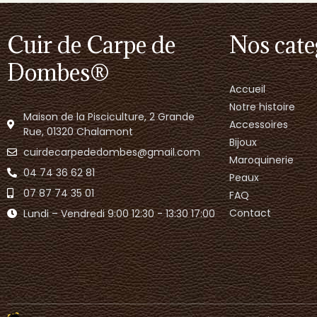
Cuir de Carpe de
Nos cate
Dombes®
Accueil
Notre histoire
Maison de la Pisciculture, 2 Grande
Accessoires
Rue, 01320 Chalamont
Bijoux
cuirdecarpededombes@gmail.com
Maroquinerie
04 74 36 62 81
Peaux
07 87 74 35 01
FAQ
Contact
Lundi – Vendredi 9:00 12:30 - 13:30 17:00​