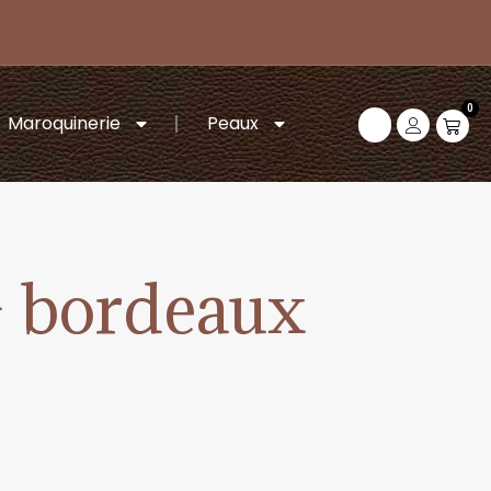
0
Maroquinerie
Peaux
– bordeaux