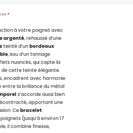
bes ®
nction à votre poignet avec
e argenté
, rehaussé d’une
s
teinté d’un
bordeaux
ble
, issu d’un tannage
flets nuancés, qui capte la
 de cette teinte élégante.
rés, encadrent avec harmonie
é entre la brillance du métal
emporel
s’accorde aussi bien
 décontracté, apportant une
asion. Ce
bracelet
poignets (jusqu’à environ 17
e, il combine finesse,