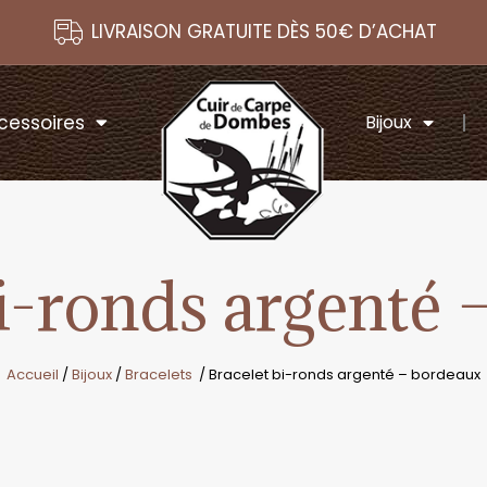
LIVRAISON GRATUITE DÈS 50€ D’ACHAT
cessoires
Bijoux
bi-ronds argenté 
Accueil
/
Bijoux
/
Bracelets
/ Bracelet bi-ronds argenté – bordeaux