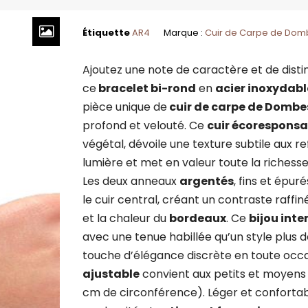
Étiquette
AR4
Marque :
Cuir de Carpe de Dom
Ajoutez une note de caractère et de disti
ce
bracelet bi-rond
en
acier inoxydabl
pièce unique de
cuir de carpe de Dombe
profond et velouté. Ce
cuir écoresponsa
végétal, dévoile une texture subtile aux re
lumière et met en valeur toute la richesse
Les deux anneaux
argentés
, fins et épu
le cuir central, créant un contraste raffin
et la chaleur du
bordeaux
. Ce
bijou int
avec une tenue habillée qu’un style plus
touche d’élégance discrète en toute occ
ajustable
convient aux petits et moyens 
cm de circonférence). Léger et confortabl