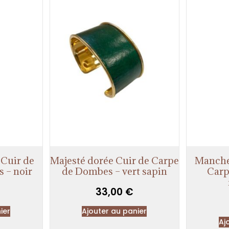
Cuir de
Majesté dorée Cuir de Carpe
Manche
 – noir
de Dombes – vert sapin
Carp
33,00
€
ier
Ajouter au panier
Aj