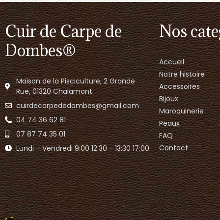
Cuir de Carpe de
Nos cate
Dombes®
Accueil
Notre histoire
Maison de la Pisciculture, 2 Grande
Accessoires
Rue, 01320 Chalamont
Bijoux
cuirdecarpededombes@gmail.com
Maroquinerie
04 74 36 62 81
Peaux
07 87 74 35 01
FAQ
Contact
Lundi – Vendredi 9:00 12:30 - 13:30 17:00​