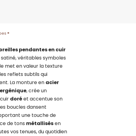
bes ®
oreilles pendantes en cuir
satiné, véritables symboles
e met en valeur la texture
s reflets subtils qui
ent. La monture en
acier
lergénique
, crée un
 cuir
doré
et accentue son
 ces boucles dansent
pportant une touche de
ance de tons
métallisés
en
toutes vos tenues, du quotidien