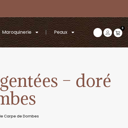
0
Maroquinerie
Peaux
rgentées – doré
ombes
r de Carpe de Dombes