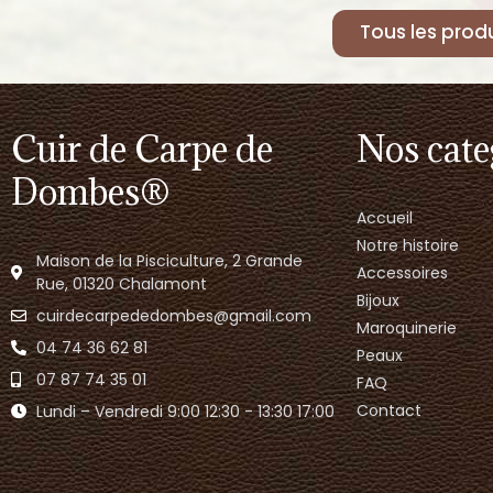
Tous les produ
Cuir de Carpe de
Nos cate
Dombes®
Accueil
Notre histoire
Maison de la Pisciculture, 2 Grande
Accessoires
Rue, 01320 Chalamont
Bijoux
cuirdecarpededombes@gmail.com
Maroquinerie
04 74 36 62 81
Peaux
07 87 74 35 01
FAQ
Contact
Lundi – Vendredi 9:00 12:30 - 13:30 17:00​