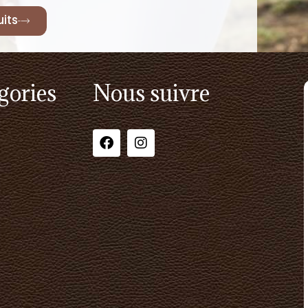
its
gories
Nous suivre