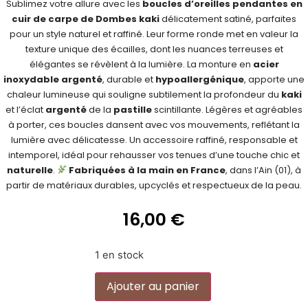
Sublimez votre allure avec les
boucles d’oreilles pendantes en
cuir de carpe de Dombes kaki
délicatement satiné, parfaites
pour un style naturel et raffiné. Leur forme ronde met en valeur la
texture unique des écailles, dont les nuances terreuses et
élégantes se révèlent à la lumière. La monture en
acier
inoxydable argenté
, durable et
hypoallergénique
, apporte une
chaleur lumineuse qui souligne subtilement la profondeur du
kaki
et l’éclat
argenté
de la
pastille
scintillante. Légères et agréables
à porter, ces boucles dansent avec vos mouvements, reflétant la
lumière avec délicatesse. Un accessoire raffiné, responsable et
intemporel, idéal pour rehausser vos tenues d’une touche chic et
naturelle
.
Fabriquées à la main en France
, dans l’Ain (01), à
partir de matériaux durables, upcyclés et respectueux de la peau.
16,00
€
1 en stock
Alternative:
Ajouter au panier