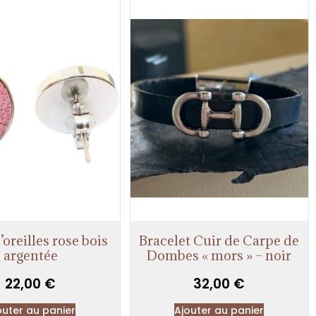
’oreilles rose bois
Bracelet Cuir de Carpe de
argentée
Dombes « mors » – noir
22,00
€
32,00
€
outer au panier
Ajouter au panier