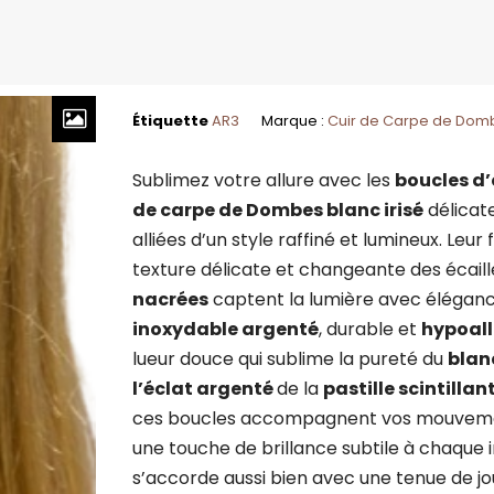
Étiquette
AR3
Marque :
Cuir de Carpe de Dom
Sublimez votre allure avec les
boucles d’
de carpe de Dombes blanc irisé
délicat
alliées d’un style raffiné et lumineux. Leu
texture délicate et changeante des écaill
nacrées
captent la lumière avec élégan
inoxydable argenté
, durable et
hypoal
lueur douce qui sublime la pureté du
blanc
l’éclat argenté
de la
pastille scintillan
ces boucles accompagnent vos mouveme
une touche de brillance subtile à chaque i
s’accorde aussi bien avec une tenue de jo