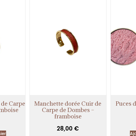
 de Carpe
Manchette dorée Cuir de
Puces d
amboise
Carpe de Dombes –
framboise
28,00
€
ier
Aj