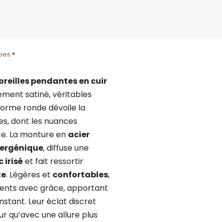
bes ®
oreilles pendantes en cuir
ement satiné, véritables
r forme ronde dévoile la
es, dont les nuances
ce. La monture en
acier
lergénique
, diffuse une
 irisé
et fait ressortir
te
. Légères et
confortables
,
nts avec grâce, apportant
nstant. Leur éclat discret
ur qu’avec une allure plus