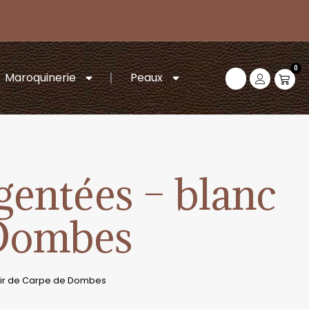
0
Maroquinerie
Peaux
gentées – blanc
 Dombes
Cuir de Carpe de Dombes