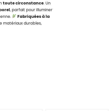
en
toute circonstance
. Un
porel
, parfait pour illuminer
ienne.
Fabriquées à la
r de matériaux durables,