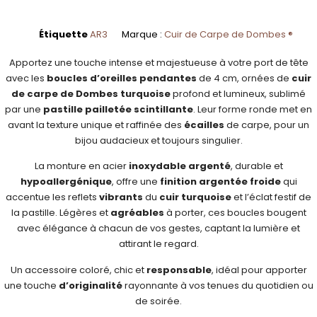
Étiquette
AR3
Marque :
Cuir de Carpe de Dombes ®
Apportez une touche intense et majestueuse à votre port de tête
avec les
boucles d’oreilles pendantes
de 4 cm, ornées de
cuir
de carpe de Dombes turquoise
profond et lumineux, sublimé
par une
pastille pailletée scintillante
. Leur forme ronde met en
avant la texture unique et raffinée des
écailles
de carpe, pour un
bijou audacieux et toujours singulier.​
La monture en acier
inoxydable
argenté
, durable et
hypoallergénique
, offre une
finition
argentée froide
qui
accentue les reflets
vibrants
du
cuir turquoise
et l’éclat festif de
la pastille. Légères et
agréables
à porter, ces boucles bougent
avec élégance à chacun de vos gestes, captant la lumière et
attirant le regard.​
Un accessoire coloré, chic et
responsable
, idéal pour apporter
une touche
d’originalité
rayonnante à vos tenues du quotidien ou
de soirée.