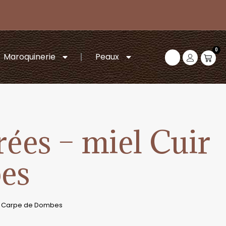
0
Maroquinerie
Peaux
rées – miel Cuir
es
de Carpe de Dombes