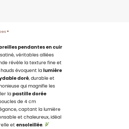
bes ®
oreilles pendantes en cuir
atiné, véritables alliées
nde révèle la texture fine et
s chauds évoquent la
lumière
xydable doré
, durable et
rmonieuse qui magnifie les
ller la
pastille dorée
s boucles de 4 cm
ance, captant la lumière
onsable et chaleureux, idéal
relle et
ensoleillée
.