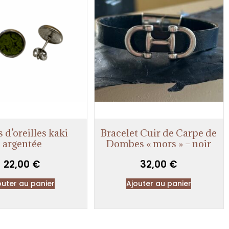
 d’oreilles kaki
Bracelet Cuir de Carpe de
argentée
Dombes « mors » – noir
22,00
€
32,00
€
outer au panier
Ajouter au panier