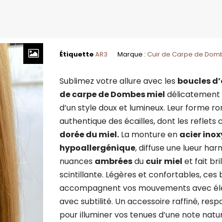
Étiquette
AR3
Marque :
Cuir de Carpe de Dom
Sublimez votre allure avec les
boucles d’
de carpe de Dombes miel
délicatement s
d’un style doux et lumineux. Leur forme ro
authentique des écailles, dont les reflet
dorée du miel.
La monture en
acier ino
hypoallergénique
, diffuse une lueur ha
nuances
ambrées
du
cuir
miel
et fait bri
scintillante. Légères et confortables, ce
accompagnent vos mouvements avec élég
avec subtilité. Un accessoire raffiné, resp
pour illuminer vos tenues d’une note natu