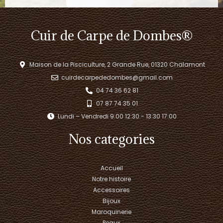
Cuir de Carpe de Dombes®
Maison de la Pisciculture, 2 Grande Rue, 01320 Chalamont
cuirdecarpededombes@gmail.com
04 74 36 62 81
07 87 74 35 01
Lundi – Vendredi 9:00 12:30 - 13:30 17:00​
Nos categories
Accueil
Notre histoire
Accessoires
Bijoux
Maroquinerie
Peaux