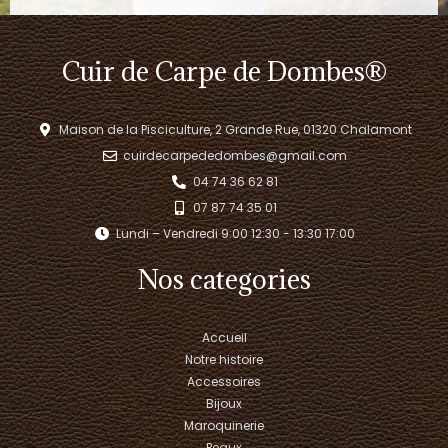
Cuir de Carpe de Dombes®
Maison de la Pisciculture, 2 Grande Rue, 01320 Chalamont
cuirdecarpededombes@gmail.com
04 74 36 62 81
07 87 74 35 01
Lundi – Vendredi 9:00 12:30 - 13:30 17:00​
Nos categories
Accueil
Notre histoire
Accessoires
Bijoux
Maroquinerie
Peaux