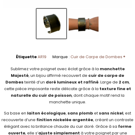
Étiquette
AR19
Marque :
Cuir de Carpe de Dombes ®
Sublimez votre poignet avec éclat grâce à la
manchette
Majesté
, un bijou affirmé recouvert de
cuir de carpe de
Dombes
teinté d’un
doré lumineux et raffiné
. Large de
2 cm
,
cette pièce imposante reste délicate grâce à la
texture fine et
naturelle du cuir de poisson
, dont chaque motif rend la
manchette unique.
Sa base en
laiton écologique
,
sans plomb
et
sans nickel
, est
recouverte d’une
finition nickelée argentée
, créant un contraste
élégant avec la brillance chaude du cuir doré. Grâce à sa
forme
ouverte
, elle s’
ajuste simplement
à votre poignet par une