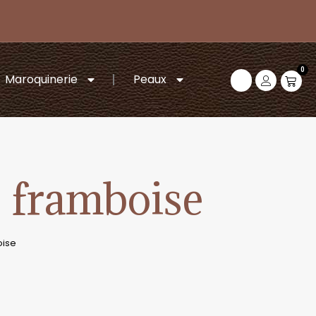
0
Maroquinerie
Peaux
– framboise
oise