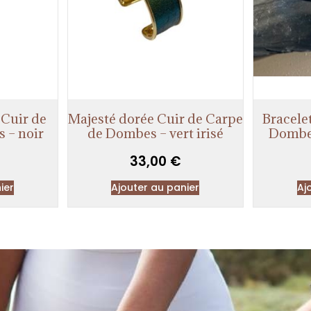
Cuir de
Majesté dorée Cuir de Carpe
Bracele
 – noir
de Dombes – vert irisé
Dombes
33,00
€
ier
Ajouter au panier
Aj