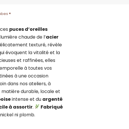
mbes ®
 ces
puces d’oreilles
 lumière chaude de l’
acier
élicatement texturé, révèle
 évoquent la vitalité et la
cieuses et raffinées, elles
temporelle à toutes vos
stinées à une occasion
in dans nos ateliers, à
 matière durable, locale et
oise
intense et du
argenté
cile à assortir
.
Fabriqué
s nickel ni plomb.