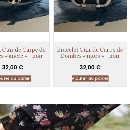
t Cuir de Carpe de
Bracelet Cuir de Carpe de
 « ancre » – noir
Dombes « mors » – noir
32,00
€
32,00
€
outer au panier
Ajouter au panier