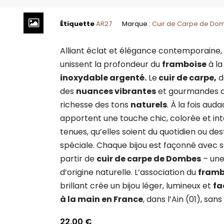
Étiquette
AR27
Marque :
Cuir de Carpe de Do
Alliant éclat et élégance contemporaine,
unissent la profondeur du
framboise
à la
inoxydable argenté.
Le
cuir de carpe,
d
des
nuances vibrantes
et gourmandes qui
richesse des tons
naturels
. À la fois auda
apportent une touche chic, colorée et in
tenues, qu’elles soient du quotidien ou de
spéciale. Chaque bijou est façonné avec so
partir de
cuir de carpe de Dombes
– une
d’origine naturelle. L’association du
framb
brillant crée un bijou léger, lumineux et
fa
à la main en France
, dans l’Ain (01), san
22,00
€