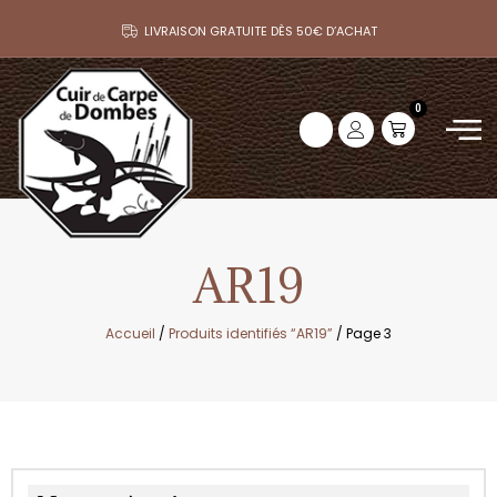
LIVRAISON GRATUITE DÈS 50€ D’ACHAT
0
AR19
Accueil
/
Produits identifiés “AR19”
/ Page 3