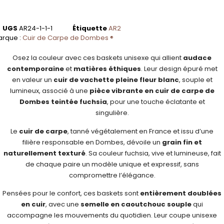
UGS
AR24-1-1-1
Étiquette
AR2
rque :
Cuir de Carpe de Dombes ®
Osez la couleur avec ces baskets unisexe qui allient
audace
contemporaine
et
matières éthiques
. Leur design épuré met
en valeur un
cuir de vachette pleine fleur blanc
, souple et
lumineux, associé à une
pièce vibrante en cuir de carpe de
Dombes teintée fuchsia
, pour une touche éclatante et
singulière.
Le
cuir de carpe
, tanné végétalement en France et issu d’une
filière responsable en Dombes, dévoile un
grain fin et
naturellement texturé
. Sa couleur fuchsia, vive et lumineuse, fait
de chaque paire un modèle unique et expressif, sans
compromettre l’élégance.
Pensées pour le confort, ces baskets sont
entièrement doublées
en cuir
, avec une
semelle en caoutchouc souple
qui
accompagne les mouvements du quotidien. Leur coupe unisexe