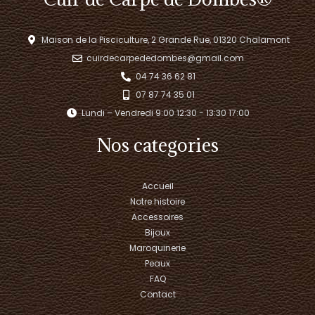
Maison de la Pisciculture, 2 Grande Rue, 01320 Chalamont
cuirdecarpededombes@gmail.com
04 74 36 62 81
07 87 74 35 01
Lundi – Vendredi 9:00 12:30 - 13:30 17:00​
Nos categories
Accueil
Notre histoire
Accessoires
Bijoux
Maroquinerie
Peaux
FAQ
Contact