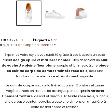
UGS
AR24-1-1
Étiquette
AR2
rque :
Cuir de Carpe de Dombes ®
Exprimez votre style avec subtilité grâce à ces baskets unisexe
alliant
design épuré
et
matières nobles
. Elles associent un
cuir
de vachette pleine fleur blanc
, souple et lumineux, à une
pièce
en cuir de carpe de Dombes teintée rose bois
, pour une
touche douce, élégante et résolument originale.
Le
cuir de carpe
, issu de la filière locale en Dombes et tanné
végétalement en France, se distingue par son
grain naturel
finement texturé
, délicat et durable. La teinte
rose bois
, à la fois
chaleureuse et intemporelle, ajoute une dimension singulière à
cette basket sobre et raffinée.