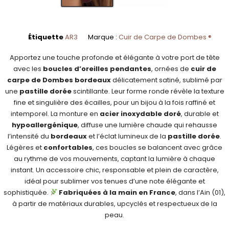
Étiquette
AR3
Marque :
Cuir de Carpe de Dombes ®
Apportez une touche profonde et élégante à votre port de tête
avec les
boucles d’oreilles pendantes
, ornées de
cuir de
carpe de Dombes bordeaux
délicatement satiné, sublimé par
une
pastille dorée
scintillante. Leur forme ronde révèle la texture
fine et singulière des écailles, pour un bijou à la fois raffiné et
intemporel. La monture en
acier inoxydable doré
, durable et
hypoallergénique
, diffuse une lumière chaude qui rehausse
l’intensité du
bordeaux
et l’éclat lumineux de la
pastille dorée
.
Légères et
confortables
, ces boucles se balancent avec grâce
au rythme de vos mouvements, captant la lumière à chaque
instant. Un accessoire chic, responsable et plein de caractère,
idéal pour sublimer vos tenues d’une note élégante et
sophistiquée.
Fabriquées à la main en France
, dans l’Ain (01),
à partir de matériaux durables, upcyclés et respectueux de la
peau.