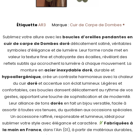
Étiquette
AR3
Marque :
Cuir de Carpe de Dombes ®
Sublimez votre allure avec les
boucles d’oreilles pendantes en
cuir de carpe de Dombes doré
délicatement satiné, véritables
symboles d’élégance et de lumière. Leur forme ronde met en
valeur la texture fine et chatoyante des écailles, révélant des
reflets subtils qui accrochent la lumière à chaque mouvement. La
monture en
acier inoxydable doré
, durable et
hypoallergénique
, crée un contraste harmonieux avec la chaleur
du cuir
doré
et accentue son éclat lumineux. Légères et
confortables, ces boucles dansent délicatement au rythme de vos
gestes, apportant une touche de sophistication et de modernité.
Leur alliance de tons
dorés
en fait un bijou versatile, facile à
assortir à toutes vos tenues, du quotidien aux occasions spéciales.
Un accessoire raffiné, responsable et lumineux, idéal pour
sublimer votre style avec élégance et caractère.
Fabriquées à
la main en France
, dans l’Ain (01), à partir de matériaux durables,