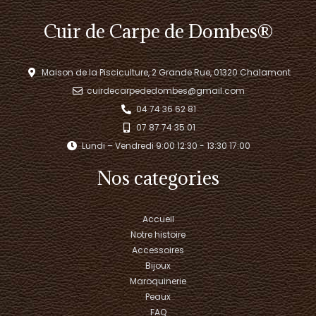
Cuir de Carpe de Dombes®
Maison de la Pisciculture, 2 Grande Rue, 01320 Chalamont
cuirdecarpededombes@gmail.com
04 74 36 62 81
07 87 74 35 01
Lundi – Vendredi 9:00 12:30 - 13:30 17:00​
Nos categories
Accueil
Notre histoire
Accessoires
Bijoux
Maroquinerie
Peaux
FAQ