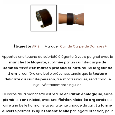
Étiquette
AR19
Marque :
Cuir de Carpe de Dombes ®
Apportez une touche de sobriété élégante à votre poignet avec la
manchette Majesté
, sublimée par un
cuir de carpe de
Dombes
teinté d’un
marron profond et naturel
. Sa
largeur de
2 cm
lui confère une belle présence, tandis que la
texture
délicate du cuir de poisson
, aux motifs uniques, rend chaque
bijou véritablement singulier.
Le corps de la manchette est réalisé en
laiton écologique
,
sans
plomb
et
sans nickel
, avec une
finition nickelée argentée
qui
offre une belle harmonie avec la teinte chaude du cuir. Sa
forme
ouverte
permet un
ajustement facile
par légère pression, pour