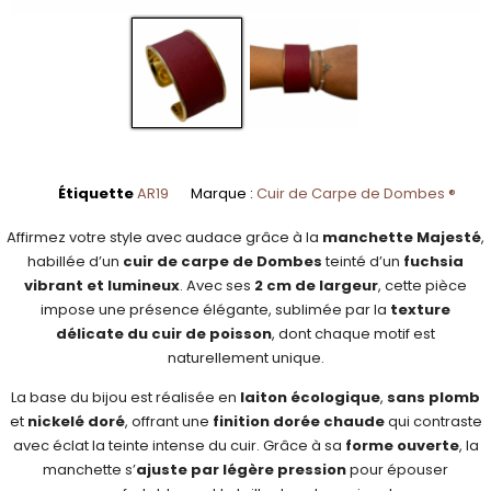
Étiquette
AR19
Marque :
Cuir de Carpe de Dombes ®
Affirmez votre style avec audace grâce à la
manchette Majesté
,
habillée d’un
cuir de carpe de Dombes
teinté d’un
fuchsia
vibrant et lumineux
. Avec ses
2 cm de largeur
, cette pièce
impose une présence élégante, sublimée par la
texture
délicate du cuir de poisson
, dont chaque motif est
naturellement unique.
La base du bijou est réalisée en
laiton écologique
,
sans plomb
et
nickelé doré
, offrant une
finition dorée chaude
qui contraste
avec éclat la teinte intense du cuir. Grâce à sa
forme ouverte
, la
manchette s’
ajuste par légère pression
pour épouser