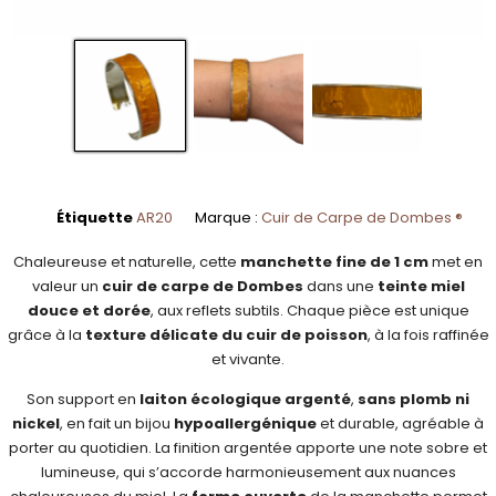
Étiquette
AR20
Marque :
Cuir de Carpe de Dombes ®
Chaleureuse et naturelle, cette
manchette fine de 1 cm
met en
valeur un
cuir de carpe de Dombes
dans une
teinte miel
douce et dorée
, aux reflets subtils. Chaque pièce est unique
grâce à la
texture délicate du cuir de poisson
, à la fois raffinée
et vivante.
Son support en
laiton écologique argenté
,
sans plomb ni
nickel
, en fait un bijou
hypoallergénique
et durable, agréable à
porter au quotidien. La finition argentée apporte une note sobre et
lumineuse, qui s’accorde harmonieusement aux nuances