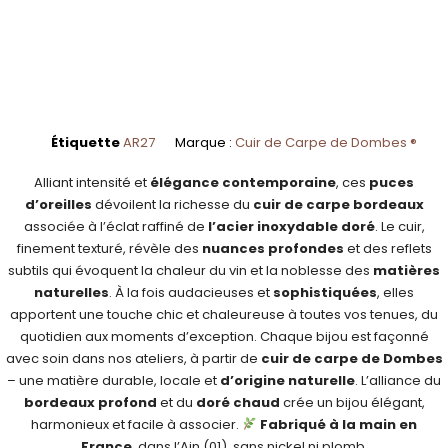
Étiquette
AR27
Marque :
Cuir de Carpe de Dombes ®
Alliant intensité et
élégance contemporaine
, ces
puces
d’oreilles
dévoilent la richesse du
cuir de carpe
bordeaux
associée à l’éclat raffiné de
l’acier inoxydable doré
. Le cuir,
finement texturé, révèle des
nuances profondes
et des reflets
subtils qui évoquent la chaleur du vin et la noblesse des
matières
naturelles
. À la fois audacieuses et
sophistiquées
, elles
apportent une touche chic et chaleureuse à toutes vos tenues, du
quotidien aux moments d’exception. Chaque bijou est façonné
avec soin dans nos ateliers, à partir de
cuir de carpe de Dombes
– une matière durable, locale et
d’origine naturelle
. L’alliance du
bordeaux profond
et du
doré chaud
crée un bijou élégant,
harmonieux et facile à associer.
Fabriqué à la main en
France
, dans l’Ain (01), sans nickel ni plomb.