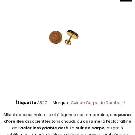
Étiquette
AR27
Marque :
Cuir de Carpe de Dombes ®
Alliant douceur naturelle et élégance contemporaine, ces
puces
d’oreilles
associent les tons chauds du
caramel
à l’éclat raffiné
de l’
acier inoxydable doré.
Le
cuir de carpe,
au grain
subtilement texturé, révèle de délicates nuances ambrées qui