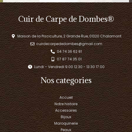
Cuir de Carpe de Dombes®
Maison de la Pisciculture, 2 Grande Rue, 01320 Chalamont
cuirdecarpededombes@gmail.com
04 74 36 62 81
07 87 74 35 01
Lundi – Vendredi 9:00 12:30 - 13:30 17:00​
Nos categories
Accueil
Notre histoire
Accessoires
Bijoux
Maroquinerie
Peaux