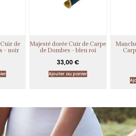
Cuir de
Majesté dorée Cuir de Carpe
Manche
 – noir
de Dombes – bleu roi
Carp
33,00
€
ier
Ajouter au panier
Aj