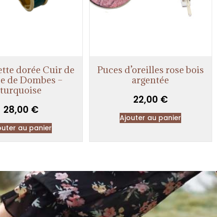
tte dorée Cuir de
Puces d’oreilles rose bois
e de Dombes –
argentée
turquoise
22,00
€
28,00
€
Ajouter au panier
outer au panier