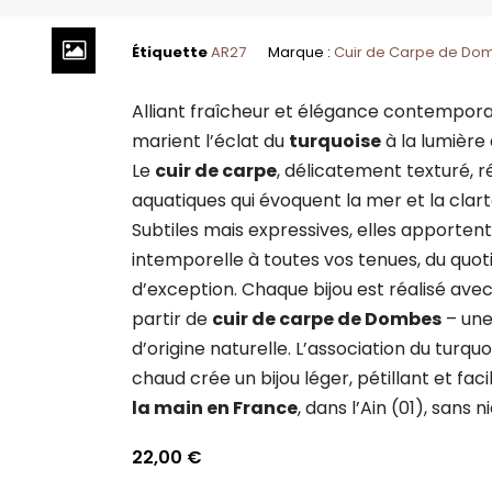
Étiquette
AR27
Marque :
Cuir de Carpe de Do
Alliant fraîcheur et élégance contempora
marient l’éclat du
turquoise
à la lumière 
Le
cuir de carpe
, délicatement texturé, 
aquatiques qui évoquent la mer et la clar
Subtiles mais expressives, elles apporten
intemporelle à toutes vos tenues, du quo
d’exception. Chaque bijou est réalisé avec 
partir de
cuir de carpe de Dombes
– une
d’origine naturelle. L’association du turqu
chaud crée un bijou léger, pétillant et faci
la main en France
, dans l’Ain (01), sans 
22,00
€