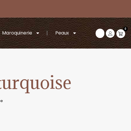
0
Maroquinerie
Peaux
 turquoise
se