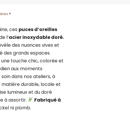
mbes ®
ine, ces
puces d’oreilles
de l’
acier inoxydable doré.
révèle des nuances vives et
té des grands espaces.
t une touche chic, colorée et
tidien aux moments
soin dans nos ateliers, à
 matière durable, locale et
oise lumineux et du doré
le à assortir.
Fabriqué à
nickel ni plomb.