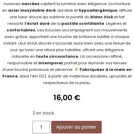
nuances
nacrées
captent la lumière avec élégance. La monture
en
acier inoxydable doré
, durable et
hypoallergénique
, diffuse
une lueur douce qui sublime la pureté du
blanc irisé
et fait
ressortir
l’éclat doré
de la
pastille scintillante
. Légères et
confortables
, ces boucles accompagnent vos mouvements
avec grâce, apportant une touche de brillance subtile à chaque
instant. Leur éclat discret s’accorde aussi bien avec une tenue de
jour qu’avec une allure plus habillée, offrant une élégance
naturelle en
toute circonstance
. Un accessoire raffiné,
responsable et
intemporel
, parfait pour illuminer vos tenues
d’une touche précieuse et aérienne.
Fabriquées à la main en
France
, dans l’Ain (01), à partir de matériaux durables, upcyclés et
respectueux de la peau.
16,00
€
3 en stock
Alternative:
Ajouter au panier