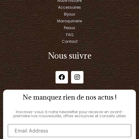
Notre histoire
Accessoires
Bijoux
Maroquinerie
Peaux
FAQ
Contact
Nous suivre
Ne manquez rien de nos actus !
Inscrivez-vous à notre newsletter pour recevoir en avant-
première nos nouveautés, offres exclusives et conseils utiles