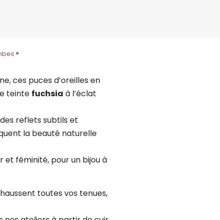
mbes ®
e, ces puces d’oreilles en
ne teinte
fuchsia
à l’éclat
des reflets subtils et
quent la beauté naturelle
et féminité, pour un bijou à
rehaussent toutes vos tenues,
nos ateliers à partir de cuir