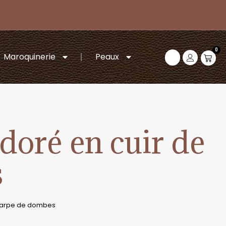
0
Maroquinerie
Peaux
 doré en cuir de
s
e carpe de dombes