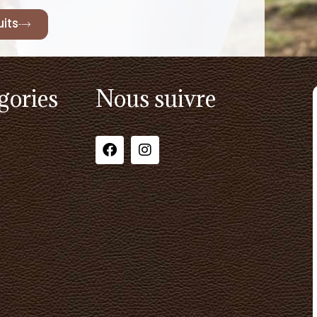
its
gories
Nous suivre